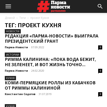
Домой
Теги
проект Кухня
ТЕГ: ПРОЕКТ КУХНЯ
НОВОСТИ
РЕДАКЦИЯ «ПАРМА-НОВОСТИ» ВЫИГРАЛА
ПРЕЗИДЕНТСКИЙ ГРАНТ
Парма-Новости
-
07.09.2022
0
ИСТОРИИ
РИММА КАЛИНИНА: «ПОКА ВОДА БЕЖИТ,
НЕ ЗЕЛЕНЕЕТ, И ВОТ ЖИЗНЬ ТОЧНО...
Парма-Новости
-
24.02.2020
0
КУХНЯ
КОМИ-ПЕРМЯЦКИЕ РОЛЛЫ ИЗ КАБАЧКОВ
ОТ РИММЫ КАЛИНИНОЙ
Константин Седегов
-
31.07.2019
0
КУХНЯ