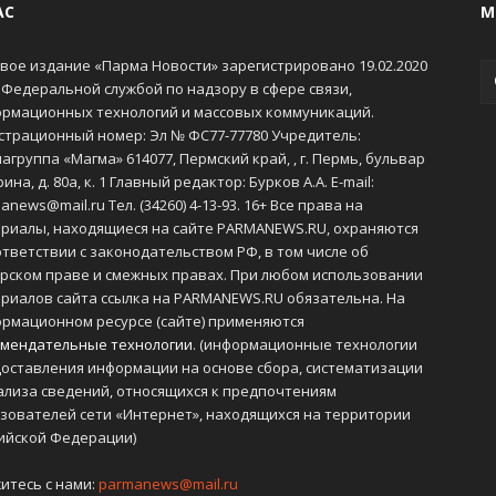
АС
М
вое издание «Парма Новости» зарегистрировано 19.02.2020
 Федеральной службой по надзору в сфере связи,
рмационных технологий и массовых коммуникаций.
страционный номер: Эл № ФС77-77780 Учредитель:
агруппа «Магма» 614077, Пермский край, , г. Пермь, бульвар
ина, д. 80а, к. 1 Главный редактор: Бурков А.А. E-mail:
anews@mail.ru Тел. (34260) 4-13-93. 16+ Все права на
риалы, находящиеся на сайте PARMANEWS.RU, охраняются
ответствии с законодательством РФ, в том числе об
рском праве и смежных правах. При любом использовании
риалов сайта ссылка на PARMANEWS.RU обязательна. На
рмационном ресурсе (сайте) применяются
мендательные технологии
. (информационные технологии
оставления информации на основе сбора, систематизации
ализа сведений, относящихся к предпочтениям
зователей сети «Интернет», находящихся на территории
ийской Федерации)
итесь с нами:
parmanews@mail.ru