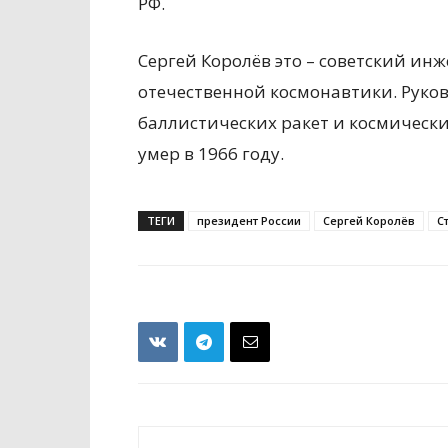
РФ.
Сергей Королёв это – советский ин
отечественной космонавтики. Руко
баллистических ракет и космическ
умер в 1966 году.
ТЕГИ
президент России
Сергей Королёв
С