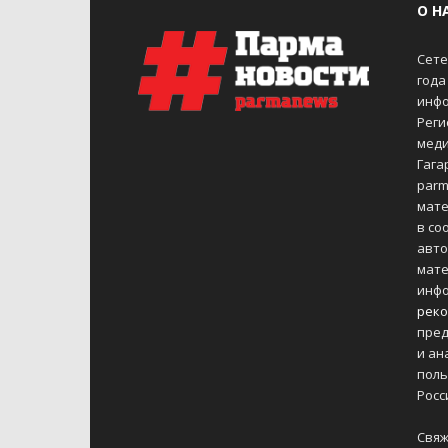
О Н
Сете
года
инфо
Реги
меди
Гагар
parm
мате
в со
авто
мате
инфо
реко
пред
и ан
поль
Росс
Свяж