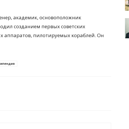
женер, академик, основоположник
водил созданием первых советских
их аппаратов, пилотируемых кораблей. Он
типендия