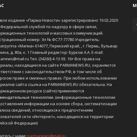
АС
М
вое издание «Парма Новости» зарегистрировано 19.02.2020
 Федеральной службой по надзору в сфере связи,
рмационных технологий и массовых коммуникаций.
страционный номер: Эл № ФС77-77780 Учредитель:
агруппа «Магма» 614077, Пермский край, , г. Пермь, бульвар
ина, д. 80а, к. 1 Главный редактор: Бурков А.А. E-mail:
anews@mail.ru Тел. (34260) 4-13-93. 16+ Все права на
риалы, находящиеся на сайте PARMANEWS.RU, охраняются
ответствии с законодательством РФ, в том числе об
рском праве и смежных правах. При любом использовании
риалов сайта ссылка на PARMANEWS.RU обязательна. На
рмационном ресурсе (сайте) применяются
мендательные технологии
. (информационные технологии
оставления информации на основе сбора, систематизации
ализа сведений, относящихся к предпочтениям
зователей сети «Интернет», находящихся на территории
ийской Федерации)
итесь с нами:
parmanews@mail.ru