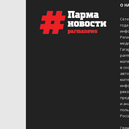
О Н
Сете
года
инфо
Реги
меди
Гагар
parm
мате
в со
авто
мате
инфо
реко
пред
и ан
поль
Росс
Свяж