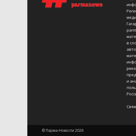
инфо
Реги
меди
Гагар
parm
мате
в со
авто
мате
инфо
реко
пред
и ан
поль
Росс
Свяж
© Парма-Новости 2026