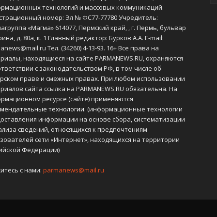
рмационных технологий и массовых коммуникаций.
страционный номер: Эл № ФС77-77780 Учредитель:
агруппа «Магма» 614077, Пермский край, , г. Пермь, бульвар
ина, д. 80а, к. 1 Главный редактор: Бурков А.А. E-mail:
anews@mail.ru Тел. (34260) 4-13-93. 16+ Все права на
риалы, находящиеся на сайте PARMANEWS.RU, охраняются
ответствии с законодательством РФ, в том числе об
рском праве и смежных правах. При любом использовании
риалов сайта ссылка на PARMANEWS.RU обязательна. На
рмационном ресурсе (сайте) применяются
мендательные технологии
. (информационные технологии
оставления информации на основе сбора, систематизации
ализа сведений, относящихся к предпочтениям
зователей сети «Интернет», находящихся на территории
ийской Федерации)
итесь с нами:
parmanews@mail.ru