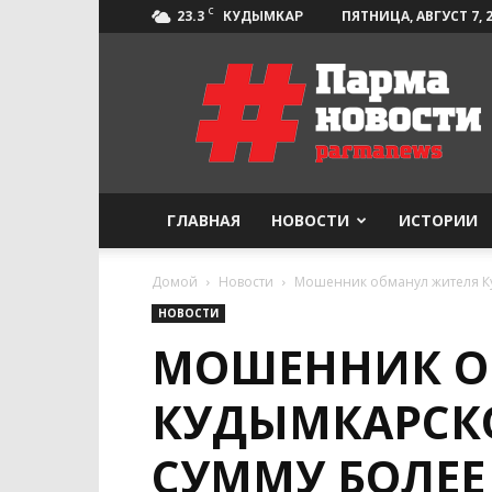
C
23.3
ПЯТНИЦА, АВГУСТ 7, 
КУДЫМКАР
Парма-
Новости
ГЛАВНАЯ
НОВОСТИ
ИСТОРИИ
Домой
Новости
Мошенник обманул жителя Куд
НОВОСТИ
МОШЕННИК О
КУДЫМКАРСКО
СУММУ БОЛЕЕ 