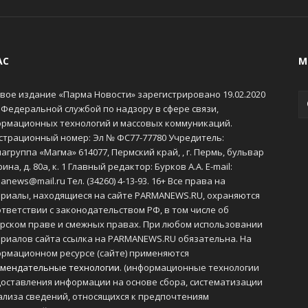
АС
М
вое издание «Парма Новости» зарегистрировано 19.02.2020
 Федеральной службой по надзору в сфере связи,
рмационных технологий и массовых коммуникаций.
страционный номер: Эл № ФС77-77780 Учредитель:
агруппа «Магма» 614077, Пермский край, , г. Пермь, бульвар
ина, д. 80а, к. 1 Главный редактор: Бурков А.А. E-mail:
anews@mail.ru Тел. (34260) 4-13-93. 16+ Все права на
риалы, находящиеся на сайте PARMANEWS.RU, охраняются
ответствии с законодательством РФ, в том числе об
рском праве и смежных правах. При любом использовании
риалов сайта ссылка на PARMANEWS.RU обязательна. На
рмационном ресурсе (сайте) применяются
мендательные технологии
. (информационные технологии
оставления информации на основе сбора, систематизации
ализа сведений, относящихся к предпочтениям