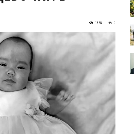
1358
0