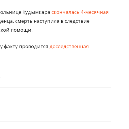
в больнице Кудымкара
скончалась 4-месячная
енца, смерть наступила в следствие
ской помощи.
му факту проводится
доследственная