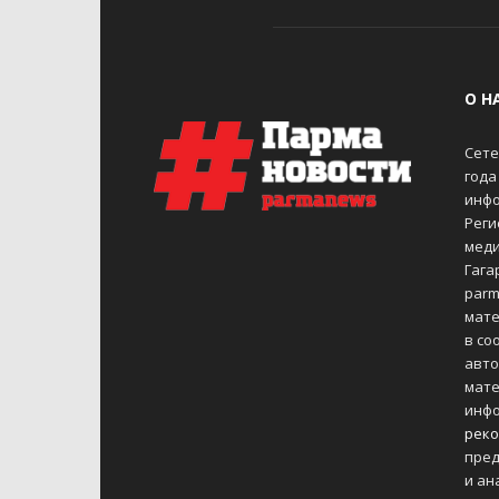
О Н
Сете
года
инфо
Реги
меди
Гагар
parm
мате
в со
авто
мате
инфо
реко
пред
и ан