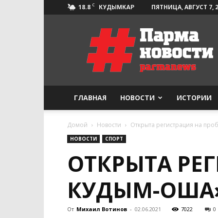
C
18.8
ПЯТНИЦА, АВГУСТ 7, 
КУДЫМКАР
Парма-
Новости
ГЛАВНАЯ
НОВОСТИ
ИСТОРИИ
Домой
Новости
Открыта регистрация на про
НОВОСТИ
СПОРТ
ОТКРЫТА РЕГ
КУДЫМ-ОША
От
Михаил Вотинов
-
02.06.2021
7022
0