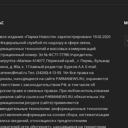
АС
М
вое издание «Парма Новости» зарегистрировано 19.02.2020
 Федеральной службой по надзору в сфере связи,
рмационных технологий и массовых коммуникаций.
страционный номер: Эл № ФС77-77780 Учредитель:
агруппа «Магма» 614077, Пермский край, , г. Пермь, бульвар
ина, д. 80а, к. 1 Главный редактор: Бурков А.А. E-mail:
anews@mail.ru Тел. (34260) 4-13-93. 16+ Все права на
риалы, находящиеся на сайте PARMANEWS.RU, охраняются
ответствии с законодательством РФ, в том числе об
рском праве и смежных правах. При любом использовании
риалов сайта ссылка на PARMANEWS.RU обязательна. На
рмационном ресурсе (сайте) применяются
мендательные технологии
. (информационные технологии
оставления информации на основе сбора, систематизации
ализа сведений, относящихся к предпочтениям
зователей сети «Интернет», находящихся на территории