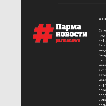
О Н
Сете
года
инфо
Реги
меди
Гагар
parm
мате
в со
авто
мате
инфо
реко
пред
и ан
поль