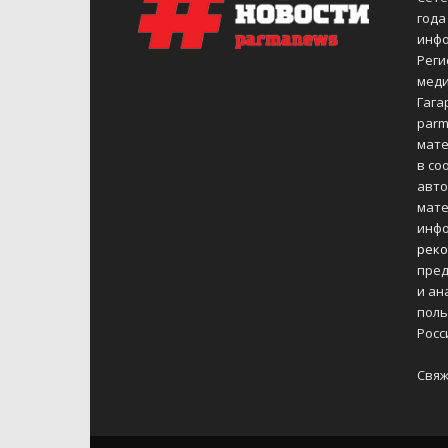
года
инфо
Реги
меди
Гагар
parm
мате
в со
авто
мате
инфо
реко
пред
и ан
поль
Росс
Свяж