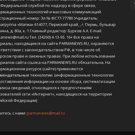
 Федеральной службой по надзору в сфере связи,
рмационных технологий и массовых коммуникаций.
страционный номер: Эл № ФС77-77780 Учредитель:
агруппа «Магма» 614077, Пермский край, , г. Пермь, бульвар
ина, д. 80а, к. 1 Главный редактор: Бурков А.А. E-mail:
anews@mail.ru Тел. (34260) 4-13-93. 16+ Все права на
риалы, находящиеся на сайте PARMANEWS.RU, охраняются
ответствии с законодательством РФ, в том числе об
рском праве и смежных правах. При любом использовании
риалов сайта ссылка на PARMANEWS.RU обязательна. На
рмационном ресурсе (сайте) применяются
мендательные технологии
. (информационные технологии
оставления информации на основе сбора, систематизации
ализа сведений, относящихся к предпочтениям
зователей сети «Интернет», находящихся на территории
ийской Федерации)
итесь с нами:
parmanews@mail.ru