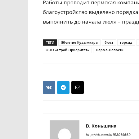
Работы проводит пермская компан
благоустройство выделено порядка
выполнить до начала июля – празд
ТЕГИ
80-летие Кудымкара
бюст
горсад
ООО «Строй-Приоритет»
Парма-Новости
В. Коньшина
http://vk.com/id153914569