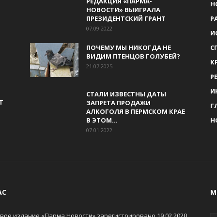
РЕДАКЦИЯ «ПАРМА-
Н
НОВОСТИ» ВЫИГРАЛА
ПРЕЗИДЕНТСКИЙ ГРАНТ
Р
07.09.2022
И
ПОЧЕМУ МЫ НИКОГДА НЕ
С
ВИДИМ ПТЕНЦОВ ГОЛУБЕЙ?
К
21.07.2025
Р
И
СТАЛИ ИЗВЕСТНЫ ДАТЫ
Т
ЗАПРЕТА ПРОДАЖИ
Г
АЛКОГОЛЯ В ПЕРМСКОМ КРАЕ
В ЭТОМ...
Н
07.01.2022
АС
М
вое издание «Парма Новости» зарегистрировано 19.02.2020