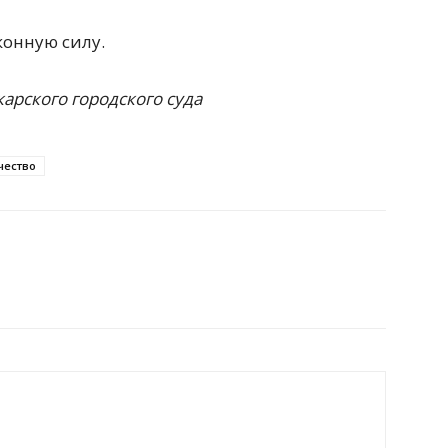
конную силу.
арского городского суда
ество