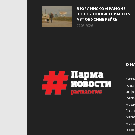
В ЮРЛИНСКОМ РАЙОНЕ
ВОЗОБНОВЛЯЮТ РАБОТУ
АВТОБУСНЫЕ РЕЙСЫ
07.08.2026
О Н
Сете
года
инфо
Реги
меди
Гагар
parm
мате
в со