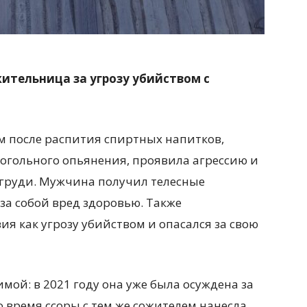
ительница за угрозу убийством с
ом после распития спиртных напитков,
когольного опьянения, проявила агрессию и
 груди. Мужчина получил телесные
за собой вред здоровью. Также
я как угрозу убийством и опасался за свою
мой: в 2021 году она уже была осуждена за
о время ссоры с тем же сожителем нанесла