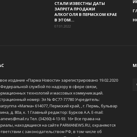
И
СТАЛИ ИЗВЕСТНЫ ДАТЫ
ЗАПРЕТА ПРОДАЖИ
Г
АЛКОГОЛЯ В ПЕРМСКОМ КРАЕ
В ЭТОМ...
Н
07.01.2022
АС
М
вое издание «Парма Новости» зарегистрировано 19.02.2020
 Федеральной службой по надзору в сфере связи,
рмационных технологий и массовых коммуникаций.
страционный номер: Эл № ФС77-77780 Учредитель:
агруппа «Магма» 614077, Пермский край, , г. Пермь, бульвар
ина, д. 80а, к. 1 Главный редактор: Бурков А.А. E-mail:
anews@mail.ru Тел. (34260) 4-13-93. 16+ Все права на
риалы, находящиеся на сайте PARMANEWS.RU, охраняются
ответствии с законодательством РФ, в том числе об