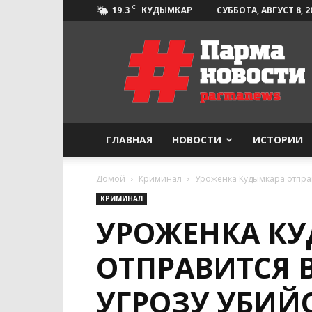
C
19.3
СУББОТА, АВГУСТ 8, 2
КУДЫМКАР
Парма-
Новости
ГЛАВНАЯ
НОВОСТИ
ИСТОРИИ
Домой
Криминал
Уроженка Кудымкара отправ
КРИМИНАЛ
УРОЖЕНКА К
ОТПРАВИТСЯ 
УГРОЗУ УБИЙ