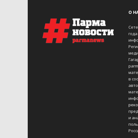
О Н
Сете
года
инфо
Реги
меди
Гагар
parm
мате
в со
авто
мате
инфо
реко
пред
и ан
поль
Росс