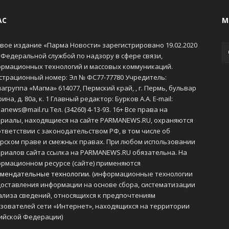
АС
М
вое издание «Парма Новости» зарегистрировано 19.02.2020
 Федеральной службой по надзору в сфере связи,
рмационных технологий и массовых коммуникаций.
страционный номер: Эл № ФС77-77780 Учредитель:
агруппа «Магма» 614077, Пермский край, , г. Пермь, бульвар
ина, д. 80а, к. 1 Главный редактор: Бурков А.А. E-mail:
anews@mail.ru Тел. (34260) 4-13-93. 16+ Все права на
риалы, находящиеся на сайте PARMANEWS.RU, охраняются
ответствии с законодательством РФ, в том числе об
рском праве и смежных правах. При любом использовании
риалов сайта ссылка на PARMANEWS.RU обязательна. На
рмационном ресурсе (сайте) применяются
мендательные технологии
. (информационные технологии
оставления информации на основе сбора, систематизации
ализа сведений, относящихся к предпочтениям
зователей сети «Интернет», находящихся на территории
ийской Федерации)