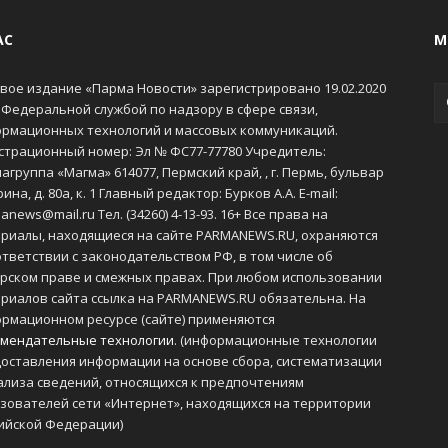
АС
М
вое издание «Парма Новости» зарегистрировано 19.02.2020
 Федеральной службой по надзору в сфере связи,
рмационных технологий и массовых коммуникаций.
страционный номер: Эл № ФС77-77780 Учредитель:
агруппа «Магма» 614077, Пермский край, , г. Пермь, бульвар
ина, д. 80а, к. 1 Главный редактор: Бурков А.А. E-mail:
anews@mail.ru Тел. (34260) 4-13-93. 16+ Все права на
риалы, находящиеся на сайте PARMANEWS.RU, охраняются
ответствии с законодательством РФ, в том числе об
рском праве и смежных правах. При любом использовании
риалов сайта ссылка на PARMANEWS.RU обязательна. На
рмационном ресурсе (сайте) применяются
мендательные технологии
. (информационные технологии
оставления информации на основе сбора, систематизации
ализа сведений, относящихся к предпочтениям
зователей сети «Интернет», находящихся на территории
ийской Федерации)