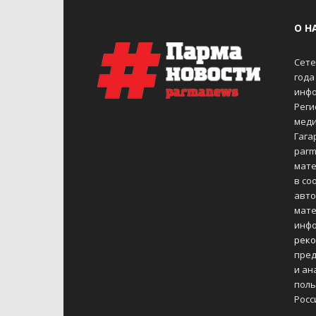
О Н
Сете
года
инфо
Реги
меди
Гагар
parm
мате
в со
авто
мате
инфо
реко
пред
и ан
поль
Росс