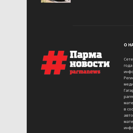
О Н
Сете
года
инфо
Реги
меди
Гагар
parm
мате
в со
авто
мате
инфо