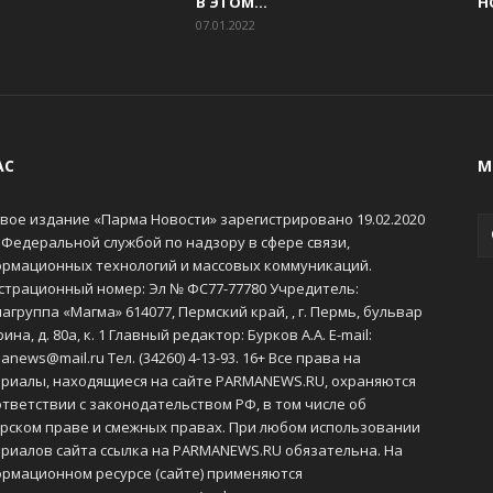
В ЭТОМ...
Н
07.01.2022
АС
М
вое издание «Парма Новости» зарегистрировано 19.02.2020
 Федеральной службой по надзору в сфере связи,
рмационных технологий и массовых коммуникаций.
страционный номер: Эл № ФС77-77780 Учредитель:
агруппа «Магма» 614077, Пермский край, , г. Пермь, бульвар
ина, д. 80а, к. 1 Главный редактор: Бурков А.А. E-mail:
anews@mail.ru Тел. (34260) 4-13-93. 16+ Все права на
риалы, находящиеся на сайте PARMANEWS.RU, охраняются
ответствии с законодательством РФ, в том числе об
рском праве и смежных правах. При любом использовании
риалов сайта ссылка на PARMANEWS.RU обязательна. На
рмационном ресурсе (сайте) применяются