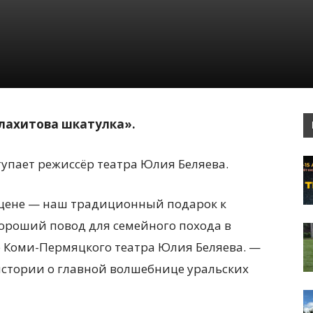
лахитова шкатулка».
упает режиссёр театра Юлия Беляева.
сцене — наш традиционный подарок к
хороший повод для семейного похода в
р Коми-Пермяцкого театра Юлия Беляева. —
истории о главной волшебнице уральских