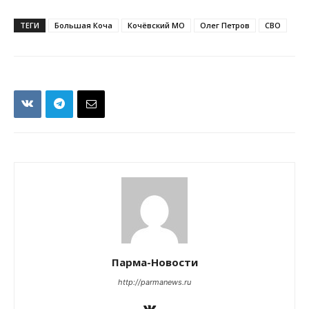
ТЕГИ
Большая Коча
Кочёвский МО
Олег Петров
СВО
Парма-Новости
http://parmanews.ru