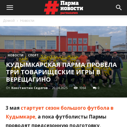
Домой
Новости
НОВОСТИ
СПОРТ
КУДЫМКАРСКАЯ ПАРМА ПРОВЕЛА
ТРИ ТОВАРИЩЕСКИЕ ИГРЫ В
ВЕРЕЩАГИНО
От
Константин Седегов
-
20.04.2025
1064
0
3 мая
стартует сезон большого футбола в
Кудымкаре,
а пока футболисты Пармы
проводят предсезонную подготовку,