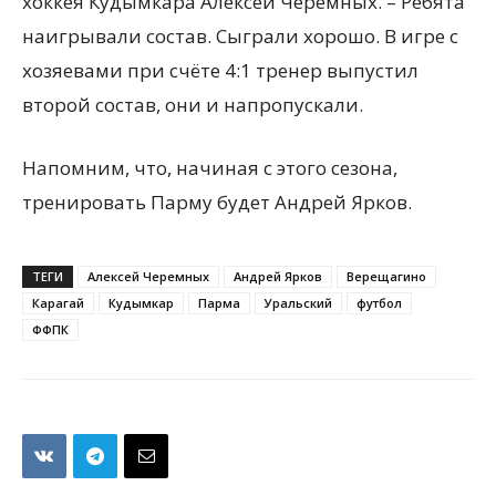
хоккея Кудымкара Алексей Черемных. – Ребята
наигрывали состав. Сыграли хорошо. В игре с
хозяевами при счёте 4:1 тренер выпустил
второй состав, они и напропускали.
Напомним, что, начиная с этого сезона,
тренировать Парму будет Андрей Ярков.
ТЕГИ
Алексей Черемных
Андрей Ярков
Верещагино
Карагай
Кудымкар
Парма
Уральский
футбол
ФФПК