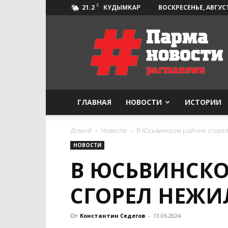
C
21.2
ВОСКРЕСЕНЬЕ, АВГУСТ
КУДЫМКАР
Парма-
Новости
ГЛАВНАЯ
НОВОСТИ
ИСТОРИИ
Домой
Новости
В Юсьвинском районе сгоре
НОВОСТИ
В ЮСЬВИНСК
СГОРЕЛ НЕЖ
От
Константин Седегов
-
13.06.2024