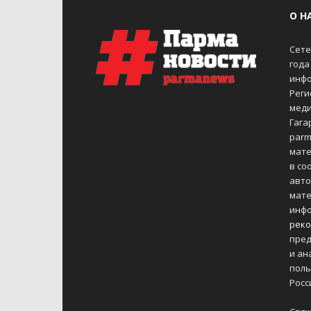
О Н
Сете
года
инфо
Реги
меди
Гагар
parm
мате
в со
авто
мате
инфо
реко
пред
и ан
поль
Росс