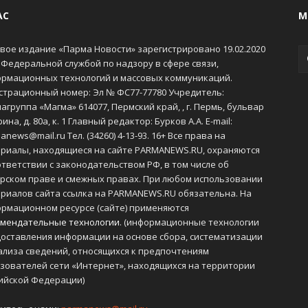
АС
М
вое издание «Парма Новости» зарегистрировано 19.02.2020
 Федеральной службой по надзору в сфере связи,
рмационных технологий и массовых коммуникаций.
страционный номер: Эл № ФС77-77780 Учредитель:
агруппа «Магма» 614077, Пермский край, , г. Пермь, бульвар
ина, д. 80а, к. 1 Главный редактор: Бурков А.А. E-mail:
anews@mail.ru Тел. (34260) 4-13-93. 16+ Все права на
риалы, находящиеся на сайте PARMANEWS.RU, охраняются
ответствии с законодательством РФ, в том числе об
рском праве и смежных правах. При любом использовании
риалов сайта ссылка на PARMANEWS.RU обязательна. На
рмационном ресурсе (сайте) применяются
мендательные технологии
. (информационные технологии
оставления информации на основе сбора, систематизации
ализа сведений, относящихся к предпочтениям
зователей сети «Интернет», находящихся на территории
ийской Федерации)