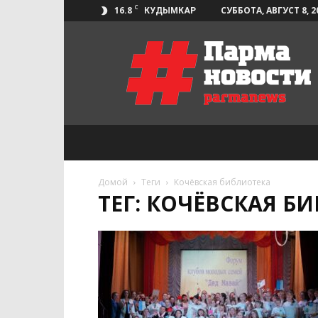
C
16.8
СУББОТА, АВГУСТ 8, 2
КУДЫМКАР
Парма-
Новости
Домой
Теги
Кочёвская библиотека
ТЕГ: КОЧЁВСКАЯ Б