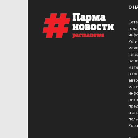
О Н
Сете
года
инфо
Реги
меди
Гагар
parm
мате
в со
авто
мате
инфо
реко
пред
и ан
поль
Росс