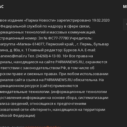
АС
М
вое издание «Парма Новости» зарегистрировано 19.02.2020
 Федеральной службой по надзору в сфере связи,
рмационных технологий и массовых коммуникаций.
страционный номер: Эл № ФС77-77780 Учредитель:
агруппа «Магма» 614077, Пермский край, , г. Пермь, бульвар
ина, д. 80а, к. 1 Главный редактор: Бурков А.А. E-mail:
anews@mail.ru Тел. (34260) 4-13-93. 16+ Все права на
риалы, находящиеся на сайте PARMANEWS.RU, охраняются
ответствии с законодательством РФ, в том числе об
рском праве и смежных правах. При любом использовании
риалов сайта ссылка на PARMANEWS.RU обязательна. На
рмационном ресурсе (сайте) применяются
мендательные технологии
. (информационные технологии
оставления информации на основе сбора, систематизации
ализа сведений, относящихся к предпочтениям
зователей сети «Интернет», находящихся на территории
ийской Федерации)