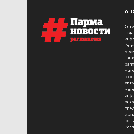
О Н
Сете
года
инфо
Реги
меди
Гагар
parm
мате
в со
авто
мате
инфо
реко
пред
и ан
поль
Росс