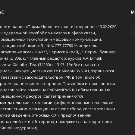
АС
М
вое издание «Парма Новости» зарегистрировано 19.02.2020
 Федеральной службой по надзору в сфере связи,
рмационных технологий и массовых коммуникаций.
страционный номер: Эл № ФС77-77780 Учредитель:
агруппа «Магма» 614077, Пермский край, , г. Пермь, бульвар
ина, д. 80а, к. 1 Главный редактор: Бурков А.А. E-mail:
anews@mail.ru Тел. (34260) 4-13-93. 16+ Все права на
риалы, находящиеся на сайте PARMANEWS.RU, охраняются
ответствии с законодательством РФ, в том числе об
рском праве и смежных правах. При любом использовании
риалов сайта ссылка на PARMANEWS.RU обязательна. На
рмационном ресурсе (сайте) применяются
мендательные технологии
. (информационные технологии
оставления информации на основе сбора, систематизации
ализа сведений, относящихся к предпочтениям
зователей сети «Интернет», находящихся на территории
ийской Федерации)