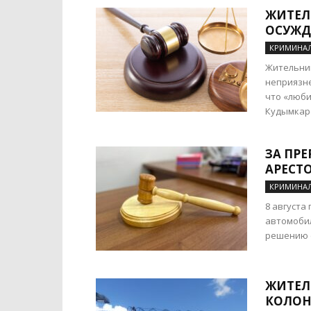
ЖИТЕЛ
ОСУЖД
КРИМИНА
Жительниц
неприязне
что «люби
Кудымкарс
ЗА ПР
АРЕСТ
КРИМИНА
8 августа
автомобил
решению с
ЖИТЕЛ
КОЛОН