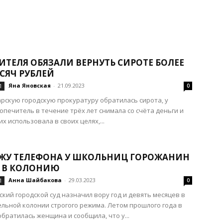
ИТЕЛЯ ОБЯЗАЛИ ВЕРНУТЬ СИРОТЕ БОЛЕЕ
СЯЧ РУБЛЕЙ
Яна Яновская
-
21.09.2023
Л
0
рскую городскую прокуратуру обратилась сирота, у
опечитель в течение трёх лет снимала со счёта деньги и
х использовала в своих целях,...
АЖУ ТЕЛЕФОНА У ШКОЛЬНИЦ ГОРОЖАНИН
 В КОЛОНИЮ
Анна Шайбакова
-
29.03.2023
Л
0
кий городской суд назначил вору год и девять месяцев в
льной колонии строгого режима. Летом прошлого года в
братилась женщина и сообщила, что у...