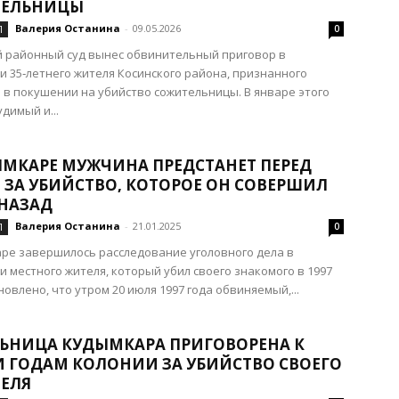
ТЕЛЬНИЦЫ
Валерия Останина
-
09.05.2026
Л
0
 районный суд вынес обвинительный приговор в
 35‑летнего жителя Косинского района, признанного
в покушении на убийство сожительницы. В январе этого
димый и...
ЫМКАРЕ МУЖЧИНА ПРЕДСТАНЕТ ПЕРЕД
 ЗА УБИЙСТВО, КОТОРОЕ ОН СОВЕРШИЛ
 НАЗАД
Валерия Останина
-
21.01.2025
Л
0
ре завершилось расследование уголовного дела в
 местного жителя, который убил своего знакомого в 1997
новлено, что утром 20 июля 1997 года обвиняемый,...
ЬНИЦА КУДЫМКАРА ПРИГОВОРЕНА К
И ГОДАМ КОЛОНИИ ЗА УБИЙСТВО СВОЕГО
ЕЛЯ