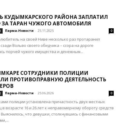
Ь КУДЫМКАРСКОГО РАЙОНА ЗАПЛАТИЛ
 ЗА ТАРАН ЧУЖОГО АВТОМОБИЛЯ
Парма-Новости
-
25.11.2025
Л
0
любитель на своей Ниве несколько раз протаранил
 сзади Вольво своего обидчика – ссора на дороге
сь порчей чужого имущества и денежным...
ЫМКАРЕ СОТРУДНИКИ ПОЛИЦИИ
КЛИ ПРОТИВОПРАВНУЮ ДЕЯТЕЛЬНОСТЬ
ЕРОВ
Парма-Новости
-
25.06.2026
Л
0
ами полиции установлена причастность двух местных
 в возрасте 16 и 26 лет к неправомерному обороту средств
 Выяснилось, что девушки, столкнувшись с финансовыми
и,...