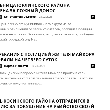
ЬНИЦА ЮРЛИНСКОГО РАЙОНА
ЕНА ЗА ЛОЖНЫЙ ДОНОС
Константин Седегов
-
28.02.2025
Л
0
а Юрлинского муниципального округа из-за
нных отношений со своим сожителем, сообщила полиции,
мый» её истязал. Оказалось, что дама слукавила, сообщает
кий городской суд. На...
ЕРЕКАНИЯ С ПОЛИЦИЕЙ ЖИТЕЛЯ МАЙКОРА
ОВАЛИ НА ЧЕТВЕРО СУТОК
Парма-Новости
-
16.08.2024
Л
0
 полицейский попросил жителя Майкора пройти в свой
ь. Житель не согласился и начал агрессировать. За это, по
уда, он получил четверо...
Ь КОСИНСКОГО РАЙОНА ОТПРАВИТСЯ В
ИЮ ЗА ПОКУШЕНИЕ НА УБИЙСТВО СВОЕЙ