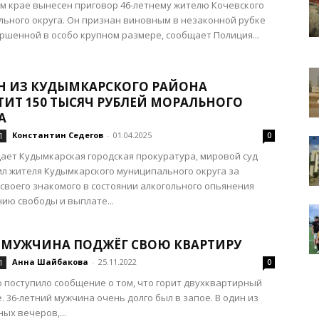
м крае вынесен приговор 46-летнему жителю Кочевского
ьного округа. Он признан виновным в незаконной рубке
ершенной в особо крупном размере, сообщает Полиция...
Н ИЗ КУДЫМКАРСКОГО РАЙОНА
ТИТ 150 ТЫСЯЧ РУБЛЕЙ МОРАЛЬНОГО
А
Константин Седегов
-
01.04.2025
Л
0
ает Кудымкарская городская прокуратура, мировой суд
л жителя Кудымкарского муниципального округа за
своего знакомого в состоянии алкогольного опьянения
ию свободы и выплате...
Е МУЖЧИНА ПОДЖЁГ СВОЮ КВАРТИРУ
Анна Шайбакова
-
25.11.2022
Л
0
 поступило сообщение о том, что горит двухквартирный
е. 36-летний мужчина очень долго был в запое. В один из
ных вечеров,...