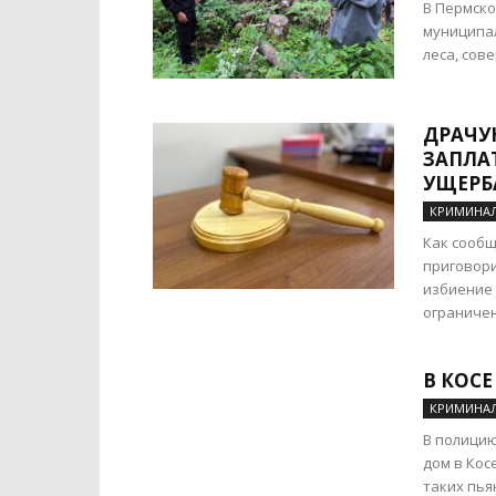
В Пермско
муниципал
леса, сов
ДРАЧУ
ЗАПЛА
УЩЕРБ
КРИМИНА
Как сообщ
приговори
избиение 
ограничен
В КОС
КРИМИНА
В полицию
дом в Кос
таких пья