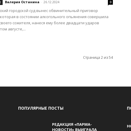
Валерия Останина
-
26.12.2024
Л
0
кий городской суд вынес обвинительный приговор
которая в состоянии алкогольного опьянения совершила
своего сожителя, нанеся ему более двадцати ударов
том августе,...
Страница 2 из 54
ПОПУЛЯРНЫЕ ПОСТЫ
П
РЕДАКЦИЯ «ПАРМА-
Н
НОВОСТИ» ВЫИГРАЛА