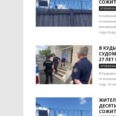
СОЖИ
КРИМИНА
Кочёвский
отношении
виновным 
года подсу
В КУД
СУДОМ
27 ЛЕТ
КРИМИНА
В Кудымка
отношении
году. Уста
ЖИТЕЛ
ДЕСЯТ
СОЖИТ