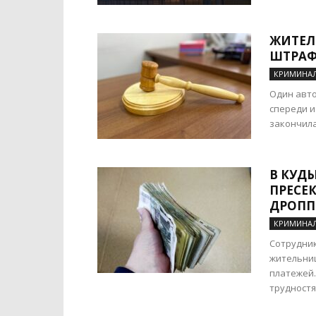
ЖИТЕЛ
ШТРАФ
КРИМИНА
Один авто
спереди и
закончила
В КУД
ПРЕСЕ
ДРОПП
КРИМИНА
Сотрудник
жительниц
платежей.
трудностям