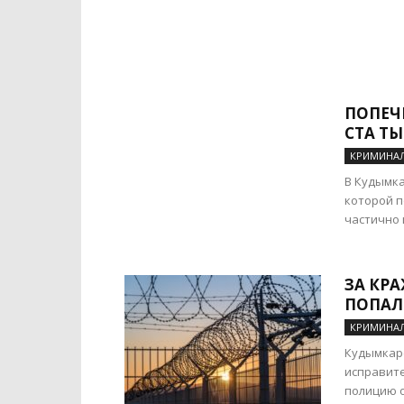
ПОПЕЧ
СТА ТЫ
КРИМИНА
В Кудымка
которой п
частично и
ЗА КР
ПОПАЛ
КРИМИНА
Кудымкарс
исправите
полицию о